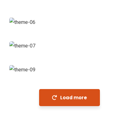
Revenue Growth
Stakeholder relations
Market Expansion
Coaching
Financial Analysis
Strategy
Load more